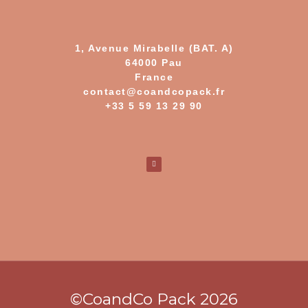
1, Avenue Mirabelle (BAT. A)
64000 Pau
France
contact@coandcopack.fr
+33 5 59 13 29 90
©CoandCo Pack 2026